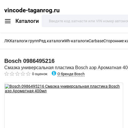
vincode-taganrog.ru
Каталоги
ЛК
Каталоги групп
Ред.каталоги
Wh-каталоги
Carbase
Сторонние к
Bosch
0986495216
Смазка универсальная пластика Bosch аэр Ароматная 4
О бренде Bosch
0 оценок