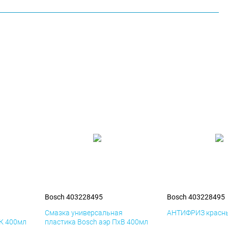
Bosch 403228495
Bosch 403228495
я
Смазка универсальная
АНТИФРИЗ красны
иК 400мл
пластика Bosch аэр ПхВ 400мл