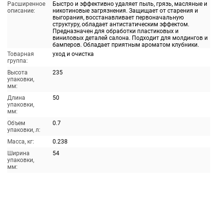
Расширенное
Быстро и эффективно удаляет пыль, грязь, масляные и
описание:
никотиновые загрязнения. Защищает от старения и
выгорания, восстанавливает первоначальную
структуру, обладает антистатическим эффектом.
Предназначен для обработки пластиковых и
виниловых деталей салона. Подходит для молдингов и
бамперов. Обладает приятным ароматом клубники.
Товарная
уход и очистка
группа:
Высота
235
упаковки,
мм:
Длина
50
упаковки,
мм:
Объем
0.7
упаковки, л:
Масса, кг:
0.238
Ширина
54
упаковки,
мм: