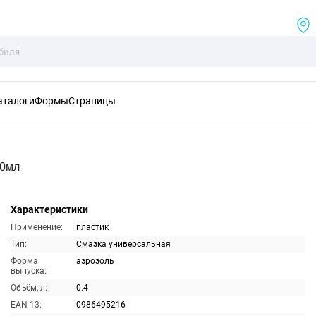
аталоги
Формы
Страницы
00мл
Характеристики
Применение:
пластик
Тип:
Смазка универсальная
Форма
аэрозоль
выпуска:
Объём, л:
0.4
EAN-13:
0986495216