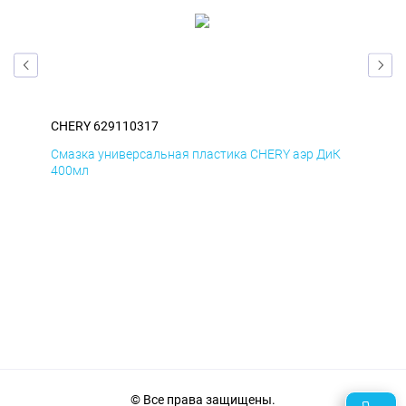
CHERY 629110317
CHE
мД
Смазка универсальная пластика CHERY аэр ДиК
Сма
400мл
40
© Все права защищены.