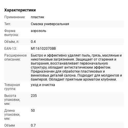
Характеристики
Применение:
пластик
Тип:
Смазка универсальная
Форма
аэрозоль
выпуска:
Объём, л:
0.4
EAN-13:
M116102070BB
Расширенное
Быстро и эффективно удаляет пыль, грязь, масляные и
описание:
никотиновые загрязнения. Защищает от старения и
выгорания, восстанавливает первоначальную
структуру, обладает антистатическим эффектом.
Предназначен для обработки пластиковых и
виниловых деталей салона. Подходит для молдингов и
бамперов. Обладает приятным ароматом клубники.
Товарная
уход и очистка
группа:
Высота
235
упаковки,
мм:
Длина
50
упаковки,
мм:
Объем
0.7