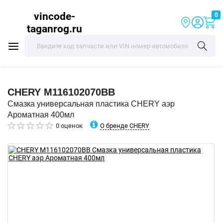
vincode-
0
taganrog.ru
CHERY
M116102070BB
Смазка универсальная пластика CHERY аэр
Ароматная 400мл
О бренде CHERY
0 оценок