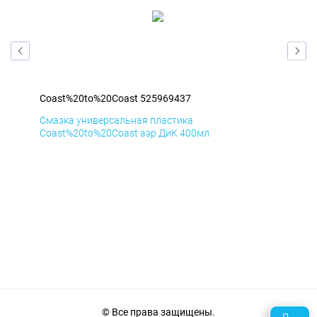
Coast%20to%20Coast 525969437
Coa
Смазка универсальная пластика
Сма
Coast%20to%20Coast аэр ДиК 400мл
Coa
© Все права защищены.