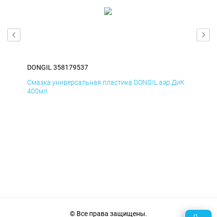
DONGIL 358179537
DON
БмД
Смазка универсальная пластика DONGIL аэр ДиК
Сма
400мл
40
© Все права защищены.