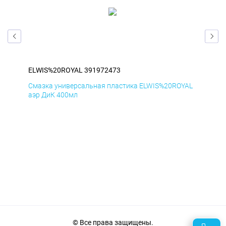
ELWIS%20ROYAL 391972473
ELW
AL
Смазка универсальная пластика ELWIS%20ROYAL
Сма
аэр ДиК 400мл
аэр
© Все права защищены.