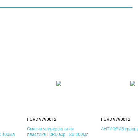
FORD 9790012
FORD 9790012
я
Смазка универсальная
АНТИФРИЗ красны
К 400мл
пластика FORD аэр ПхВ 400мл