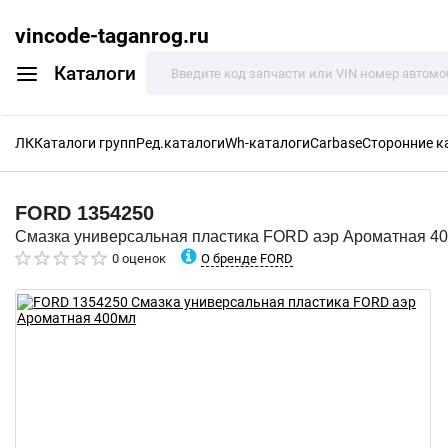
vincode-taganrog.ru
Каталоги
ЛК
Каталоги групп
Ред.каталоги
Wh-каталоги
Carbase
Сторонние к
FORD
1354250
Смазка универсальная пластика FORD аэр Ароматная 4
О бренде FORD
0 оценок