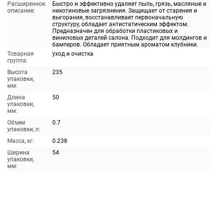
Расширенное
Быстро и эффективно удаляет пыль, грязь, масляные и
описание:
никотиновые загрязнения. Защищает от старения и
выгорания, восстанавливает первоначальную
структуру, обладает антистатическим эффектом.
Предназначен для обработки пластиковых и
виниловых деталей салона. Подходит для молдингов и
бамперов. Обладает приятным ароматом клубники.
Товарная
уход и очистка
группа:
Высота
235
упаковки,
мм:
Длина
50
упаковки,
мм:
Объем
0.7
упаковки, л:
Масса, кг:
0.238
Ширина
54
упаковки,
мм: