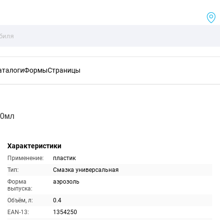
аталоги
Формы
Страницы
00мл
Характеристики
Применение:
пластик
Тип:
Смазка универсальная
Форма
аэрозоль
выпуска:
Объём, л:
0.4
EAN-13:
1354250