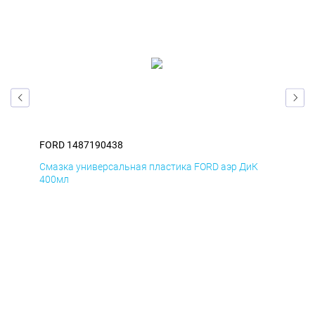
FORD 1487190438
FOR
Д
Смазка универсальная пластика FORD аэр ДиК
Сма
400мл
40