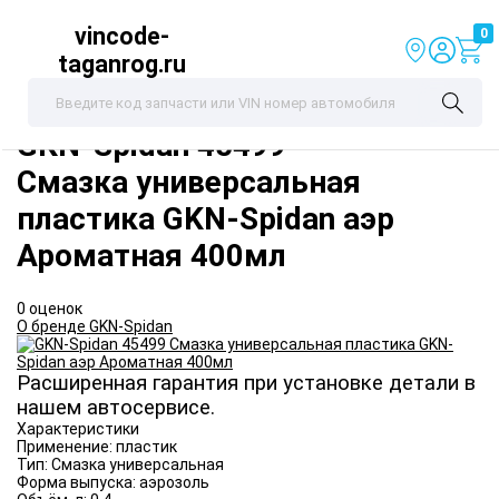
vincode-
0
taganrog.ru
GKN-Spidan
45499
Смазка универсальная
пластика GKN-Spidan аэр
Ароматная 400мл
0 оценок
О бренде GKN-Spidan
Расширенная гарантия при установке детали в
нашем автосервисе.
Характеристики
Применение:
пластик
Тип:
Смазка универсальная
Форма выпуска:
аэрозоль