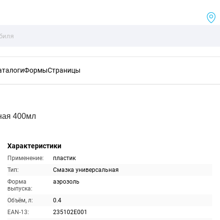
аталоги
Формы
Страницы
ная 400мл
Характеристики
Применение:
пластик
Тип:
Смазка универсальная
Форма
аэрозоль
выпуска:
Объём, л:
0.4
EAN-13:
235102E001