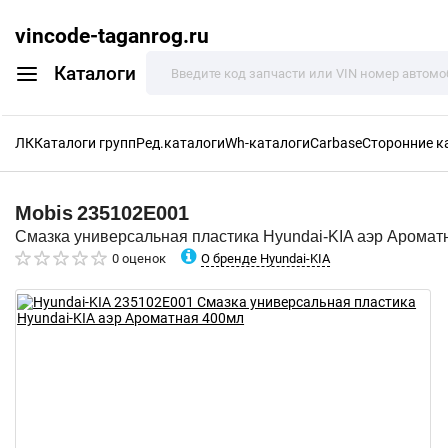
vincode-taganrog.ru
Каталоги
ЛК
Каталоги групп
Ред.каталоги
Wh-каталоги
Carbase
Сторонние к
Mobis
235102E001
Смазка универсальная пластика Hyundai-KIA аэр Аромат
О бренде Hyundai-KIA
0 оценок