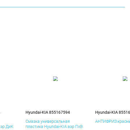
4
Hyundai-KIA 855167594
Hyundai-KIA 8551
я
Смазка универсальная
АНТИФРИЗ красны
аэр ДиК
пластика Hyundai-KIA аэр ПхВ