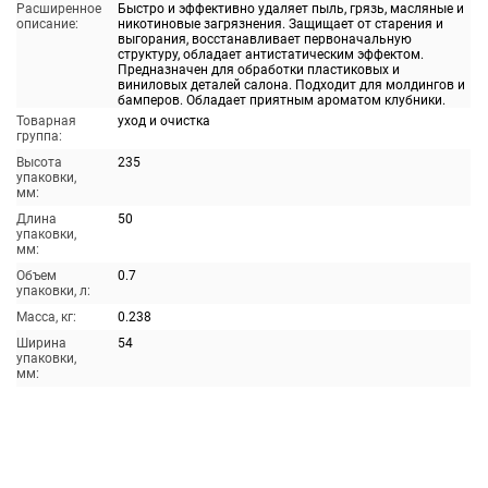
Расширенное
Быстро и эффективно удаляет пыль, грязь, масляные и
описание:
никотиновые загрязнения. Защищает от старения и
выгорания, восстанавливает первоначальную
структуру, обладает антистатическим эффектом.
Предназначен для обработки пластиковых и
виниловых деталей салона. Подходит для молдингов и
бамперов. Обладает приятным ароматом клубники.
Товарная
уход и очистка
группа:
Высота
235
упаковки,
мм:
Длина
50
упаковки,
мм:
Объем
0.7
упаковки, л:
Масса, кг:
0.238
Ширина
54
упаковки,
мм: