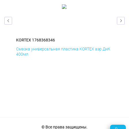
KORTEX 1768368346
KOR
БмД
Смазка универсальная пластика KORTEX аэр ДиК
Сма
400мл
40
© Все права защищены.