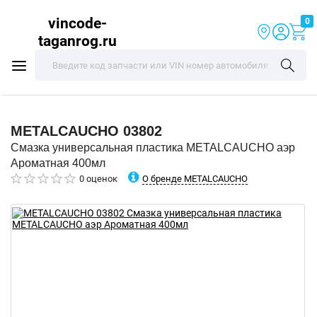
vincode-
0
taganrog.ru
METALCAUCHO
03802
Смазка универсальная пластика METALCAUCHO аэр
Ароматная 400мл
О бренде METALCAUCHO
0 оценок