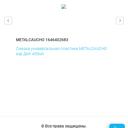
METALCAUCHO 1646402683
ME
O
Смазка универсальная пластика METALCAUCHO
Сма
аэр ДиК 400мл
аэр
© Все права защищены.