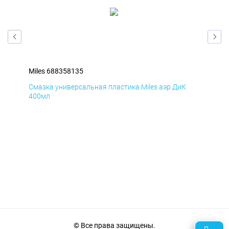
Miles 688358135
Mil
Смазка универсальная пластика Miles аэр ДиК
Сма
400мл
40
© Все права защищены.