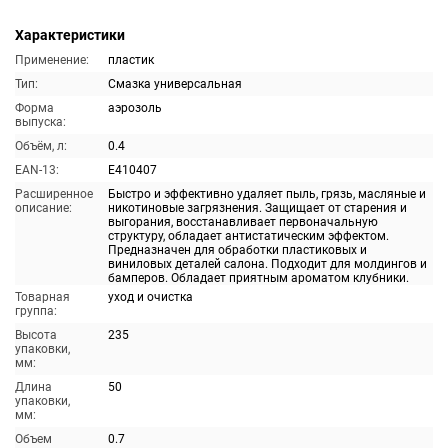
Характеристики
Применение:
пластик
Тип:
Смазка универсальная
Форма
аэрозоль
выпуска:
Объём, л:
0.4
EAN-13:
E410407
Расширенное
Быстро и эффективно удаляет пыль, грязь, масляные и
описание:
никотиновые загрязнения. Защищает от старения и
выгорания, восстанавливает первоначальную
структуру, обладает антистатическим эффектом.
Предназначен для обработки пластиковых и
виниловых деталей салона. Подходит для молдингов и
бамперов. Обладает приятным ароматом клубники.
Товарная
уход и очистка
группа:
Высота
235
упаковки,
мм:
Длина
50
упаковки,
мм:
Объем
0.7