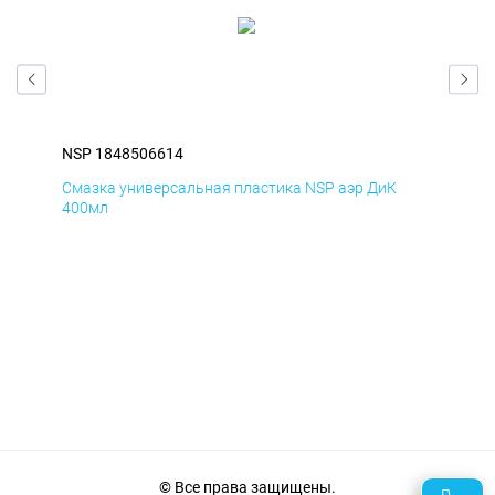
NSP 1848506614
NSP
Смазка универсальная пластика NSP аэр ДиК
Сма
400мл
40
© Все права защищены.