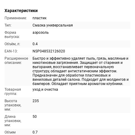
Характеристики
Применение:
пластик
Тип:
Смазка универсальная
Форма
аэрозоль
выпуска:
Объём, л:
0.4
EAN-13:
NSP048532126020
Расширенное
Быстро и эффективно удаляет пыль, грязь, масляные и
описание:
никотиновые загрязнения. Защищает от старения и
выгорания, восстанавливает первоначальную
структуру, обладает антистатическим эффектом.
Предназначен для обработки пластиковых и
виниловых деталей салона. Подходит для молдингов и
бамперов. Обладает приятным ароматом клубники.
Товарная
уход и очистка
группа:
Высота
235
упаковки,
мм:
Длина
50
упаковки,
мм:
Объем
0.7