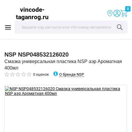
vincode-
0
taganrog.ru
NSP
NSP048532126020
Смазка универсальная пластика NSP аэр Ароматная
400мл
О бренде NSP
0 оценок