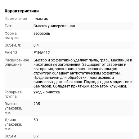
Характеристики
Применение:
пластик
Тип:
Смазка универсальная
Форма
аэрозоль
выпуска:
Объём, л:
0.4
EAN-13:
P1NA012
Расширенное
Быстро и эффективно удаляет пыль, грязь, масляные и
описание:
никотиновые загрязнения. Защищает от старения и
выгорания, восстанавливает первоначальную
структуру, обладает антистатическим эффектом.
Предназначен для обработки пластиковых и
виниловых деталей салона. Подходит для молдингов и
бамперов. Обладает приятным ароматом клубники.
Товарная
уход и очистка
группа:
Высота
235
упаковки,
мм:
Длина
50
упаковки,
мм:
Объем
0.7