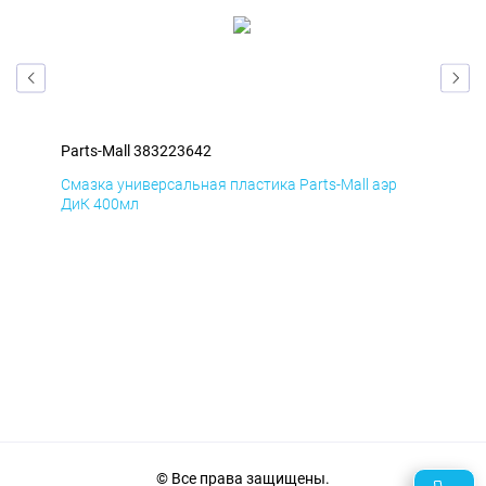
Parts-Mall 383223642
Par
Смазка универсальная пластика Parts-Mall аэр
Сма
ДиК 400мл
ПхВ
© Все права защищены.