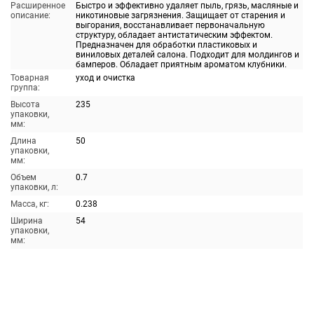
Расширенное
Быстро и эффективно удаляет пыль, грязь, масляные и
описание:
никотиновые загрязнения. Защищает от старения и
выгорания, восстанавливает первоначальную
структуру, обладает антистатическим эффектом.
Предназначен для обработки пластиковых и
виниловых деталей салона. Подходит для молдингов и
бамперов. Обладает приятным ароматом клубники.
Товарная
уход и очистка
группа:
Высота
235
упаковки,
мм:
Длина
50
упаковки,
мм:
Объем
0.7
упаковки, л:
Масса, кг:
0.238
Ширина
54
упаковки,
мм: