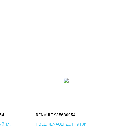
54
RENAULT 985680054
й 1л.
ПВЕЦ RENAULT ДОТ4 910г