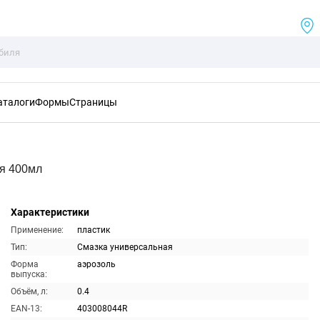
аталоги
Формы
Страницы
я 400мл
Характеристики
Применение:
пластик
Тип:
Смазка универсальная
Форма
аэрозоль
выпуска:
Объём, л:
0.4
EAN-13:
403008044R