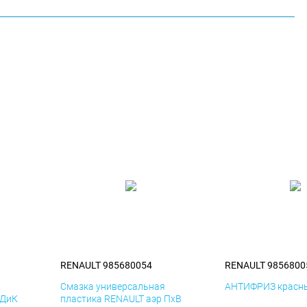
RENAULT 985680054
RENAULT 9856800
я
Смазка универсальная
АНТИФРИЗ красны
 ДиК
пластика RENAULT аэр ПхВ