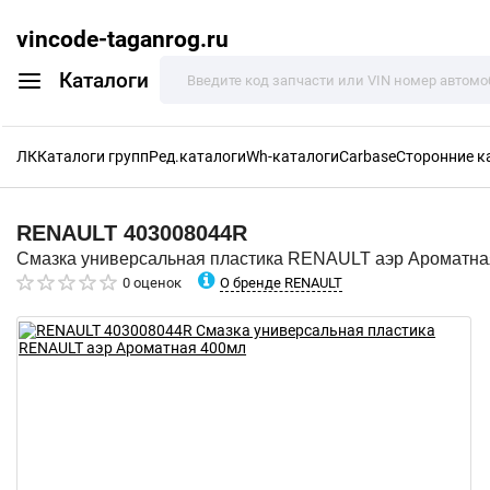
vincode-taganrog.ru
Каталоги
ЛК
Каталоги групп
Ред.каталоги
Wh-каталоги
Carbase
Сторонние к
RENAULT
403008044R
Смазка универсальная пластика RENAULT аэр Ароматна
О бренде RENAULT
0 оценок