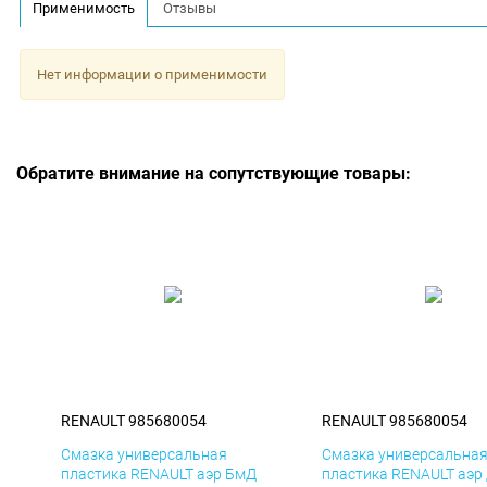
Применимость
Отзывы
Нет информации о применимости
Обратите внимание на сопутствующие товары:
RENAULT 985680054
RENAULT 985680054
Смазка универсальная
Смазка универсальна
пластика RENAULT аэр БмД
пластика RENAULT аэр