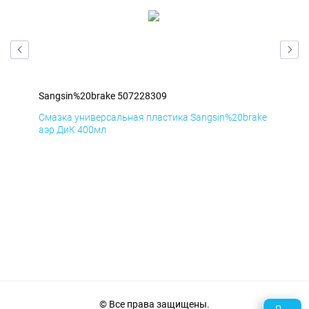
Sangsin%20brake 507228309
San
ake
Смазка универсальная пластика Sangsin%20brake
Сма
аэр ДиК 400мл
аэр
© Все права защищены.