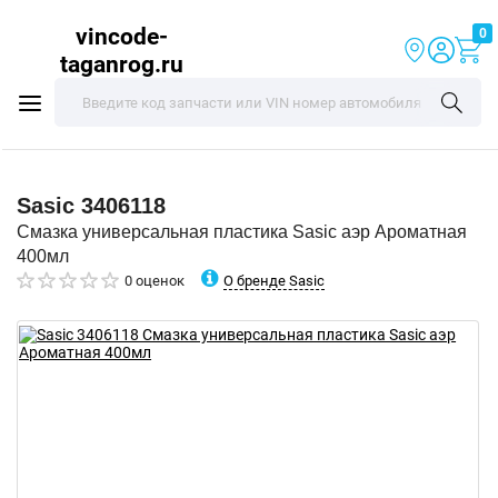
vincode-
0
taganrog.ru
Sasic
3406118
Смазка универсальная пластика Sasic аэр Ароматная
400мл
О бренде Sasic
0 оценок