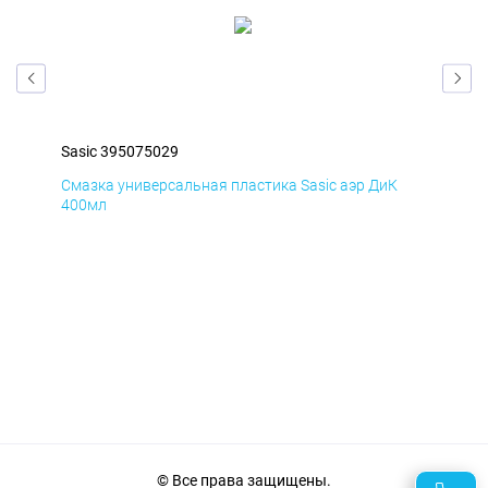
Sasic 395075029
Sas
Смазка универсальная пластика Sasic аэр ДиК
Сма
400мл
40
© Все права защищены.