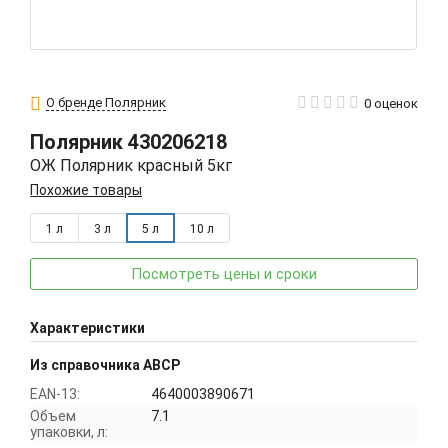
О бренде Полярник
0 оценок
Полярник
430206218
ОЖ Полярник красный 5кг
Похожие товары
1 л
3 л
5 л
10 л
Посмотреть цены и сроки
Характеристики
Из справочника ABCP
EAN-13:
4640003890671
Объем
7.1
упаковки, л: