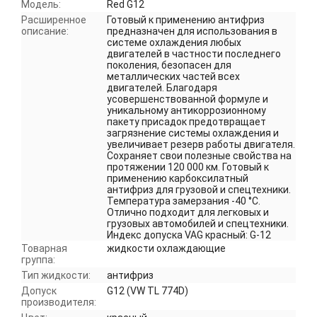
Модель:
Red G12
Расширенное
Готовый к применению антифриз
описание:
предназначен для использования в
системе охлаждения любых
двигателей в частности последнего
поколения, безопасен для
металлических частей всех
двигателей. Благодаря
усовершенствованной формуле и
уникальному антикоррозионному
пакету присадок предотвращает
загрязнение системы охлаждения и
увеличивает резерв работы двигателя.
Сохраняет свои полезные свойства на
протяжении 120 000 км. Готовый к
применению карбоксилатный
антифриз для грузовой и спецтехники.
Температура замерзания -40 °C.
Отлично подходит для легковых и
грузовых автомобилей и спецтехники.
Индекс допуска VAG красный: G-12
Товарная
жидкости охлаждающие
группа:
Тип жидкости:
антифриз
Допуск
G12 (VW TL 774D)
производителя: