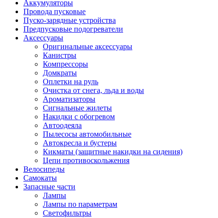
Аккумуляторы
Провода пусковые
Пуско-зарядные устройства
Предпусковые подогреватели
Аксессуары
Оригинальные аксессуары
Канистры
Компрессоры
Домкраты
Оплетки на руль
Очистка от снега, льда и воды
Ароматизаторы
Сигнальные жилеты
Накидки с обогревом
Автоодеяла
Пылесосы автомобильные
Автокресла и бустеры
Кикматы (защитные накидки на сидения)
Цепи противоскольжения
Велосипеды
Самокаты
Запасные части
Лампы
Лампы по параметрам
Светофильтры