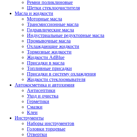
Ремни поликлиновые
Щетки стеклоочистителя
Масла и жидкости
Моторные масла
Трансмиссионные масла
Гидравлические масла
Индустриальные редукторные масла
Промывочные масла
Охлаждающие жидкости
Тормозные жидкости
Жидкости AdBlue
Присадки в масла
Топливные присадки
Присадки в систему охлаждения
Жидкости стеклоомывателя
Автокосметика и автохимия
Антисептики
Уход и очистка
Герметики
Смазки
Клеи
Инструменты
Наборы инструментов
Головки торцевые
Отвертки