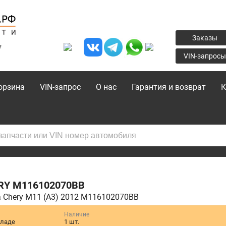
Заказы
7
VIN-запросы
орзина
VIN-запрос
О нас
Гарантия и возврат
К
RY
M116102070BB
 Chery M11 (A3) 2012 M116102070BB
Наличие
кладе
1 шт.