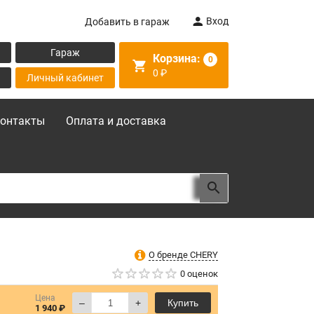
Вход
Добавить в гараж
Гараж
Корзина:
0
0
₽
Личный кабинет
онтакты
Оплата и доставка
О бренде CHERY
0 оценок
Цена
–
+
Купить
1 940 ₽