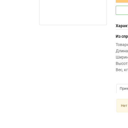
Харак
Из сп
Товарн
Длина,
Ширин
Высота
Вес, кг
При
Нет