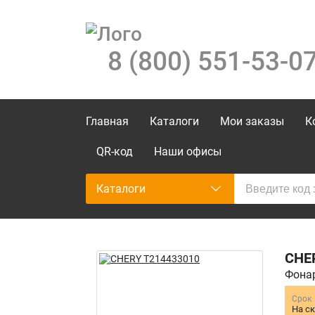
8 (800) 551-53-0
Главная
Каталоги
Мои заказы
К
QR-код
Наши офисы
Каталоги
CHE
Фонар
Срок
На с