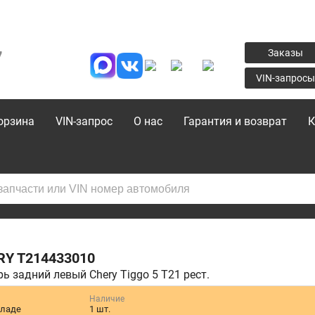
7
Заказы
VIN-запросы
орзина
VIN-запрос
О нас
Гарантия и возврат
К
RY
T214433010
ь задний левый Chery Tiggo 5 T21 рест.
Наличие
кладе
1 шт.