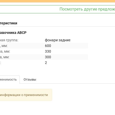
Посмотреть другие предло
теристики
равочника ABCP
ая группа:
фонари задние
 мм:
600
а, мм:
330
, мм:
300
:
2
менимость
Отзывы
 информации о применимости