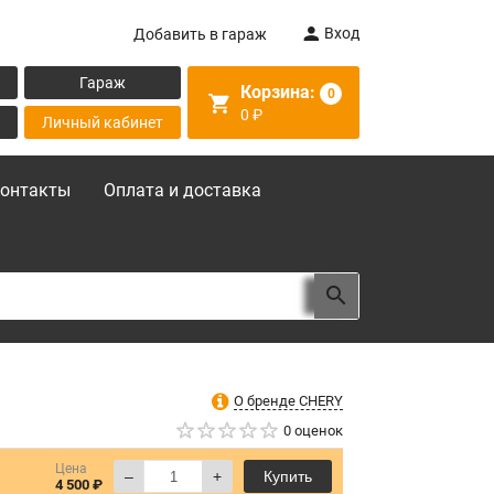
Вход
Добавить в гараж
Гараж
Корзина:
0
0
₽
Личный кабинет
онтакты
Оплата и доставка
О бренде CHERY
0 оценок
Цена
–
+
Купить
4 500 ₽