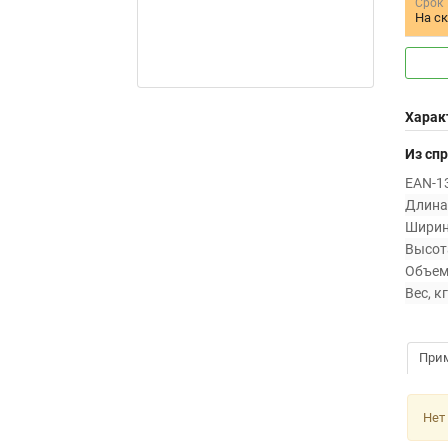
Срок
На с
Харак
Из сп
EAN-13
Длина,
Ширин
Высота
Объем 
Вес, кг
При
Нет