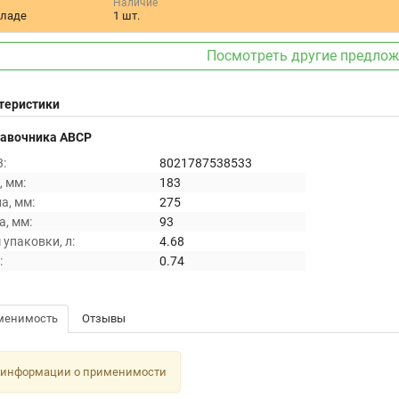
Наличие
кладе
1 шт.
Посмотреть другие предло
теристики
равочника ABCP
:
8021787538533
 мм:
183
а, мм:
275
, мм:
93
упаковки, л:
4.68
:
0.74
менимость
Отзывы
 информации о применимости