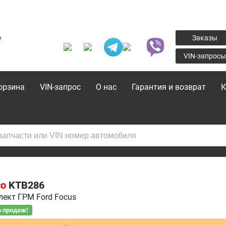
7
Заказы
VIN-запросы
орзина
VIN-запрос
О нас
Гарантия и возврат
К
co
KTB286
ект ГРМ Ford Focus
 продаж!