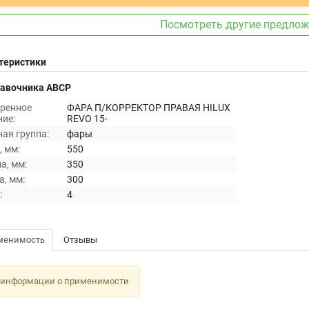
Посмотреть другие предло
теристики
равочника ABCP
ренное
ФАРА П/КОРРЕКТОР ПРАВАЯ HILUX
ие:
REVO 15-
ая группа:
фары
 мм:
550
а, мм:
350
, мм:
300
:
4
менимость
Отзывы
 информации о применимости