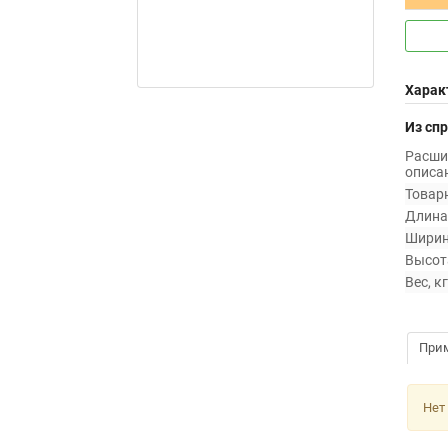
Харак
Из сп
Расши
описан
Товарн
Длина,
Ширин
Высота
Вес, кг
При
Нет