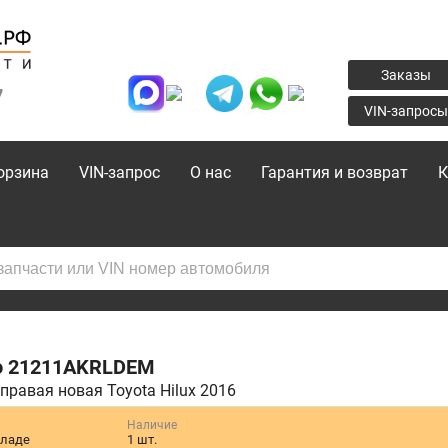
Заказы
7
VIN-запросы
орзина
VIN-запрос
О нас
Гарантия и возврат
К
o
21211AKRLDEM
правая новая Toyota Hilux 2016
Наличие
кладе
1 шт.