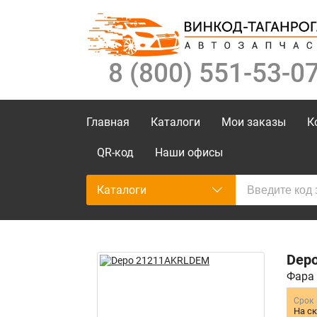
8 (800) 551-53-0
Главная
Каталоги
Мои заказы
К
QR-код
Наши офисы
Каталоги
Dep
Фара 
Срок
На с