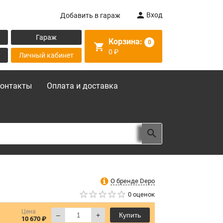
Вход
Добавить в гараж
Гараж
Корзина:
0
0
₽
Личный кабинет
онтакты
Оплата и доставка
О бренде Depo
0 оценок
Цена
–
+
Купить
10 670 ₽