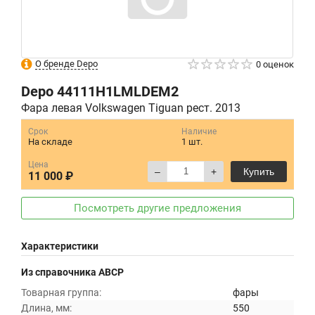
О бренде Depo
0 оценок
Depo
44111H1LMLDEM2
Фара левая Volkswagen Tiguan рест. 2013
Срок
Наличие
На складе
1 шт.
Цена
–
+
Купить
11 000 ₽
Посмотреть другие предложения
Характеристики
Из справочника ABCP
Товарная группа:
фары
Длина, мм:
550