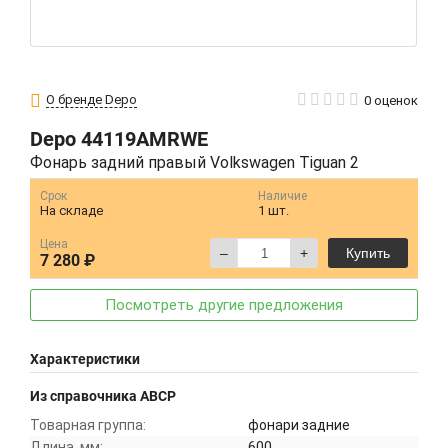
О бренде Depo
0 оценок
Depo
44119AMRWE
Фонарь задний правый Volkswagen Tiguan 2
Срок
Наличие
На складе
1 шт.
Цена
–
+
Купить
7 280 ₽
Посмотреть другие предложения
Характеристики
Из справочника ABCP
Товарная группа:
фонари задние
Длина, мм:
600