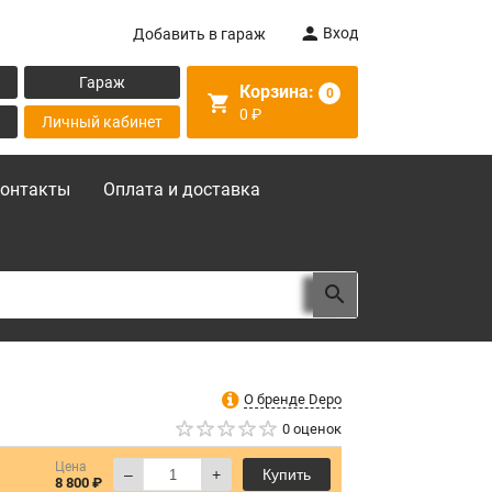
Вход
Добавить в гараж
Гараж
Корзина:
0
0
₽
Личный кабинет
онтакты
Оплата и доставка
О бренде Depo
0 оценок
Цена
–
+
Купить
8 800 ₽