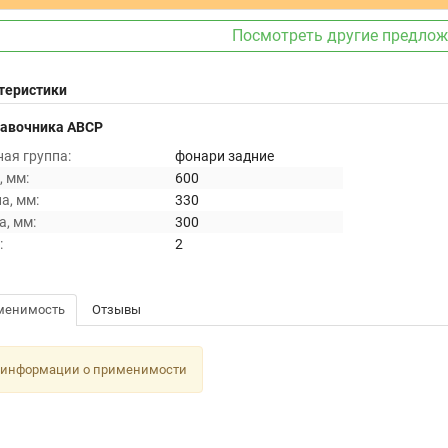
Посмотреть другие предло
теристики
равочника ABCP
ая группа:
фонари задние
 мм:
600
а, мм:
330
, мм:
300
:
2
менимость
Отзывы
 информации о применимости