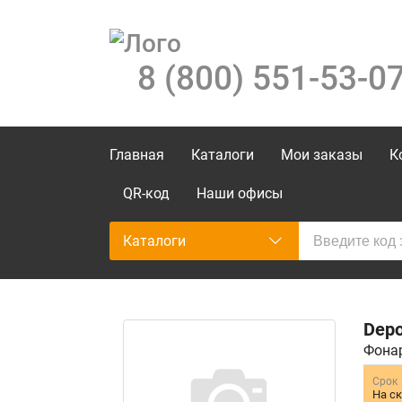
8 (800) 551-53-0
Главная
Каталоги
Мои заказы
К
QR-код
Наши офисы
Каталоги
Dep
Фонар
Срок
На с