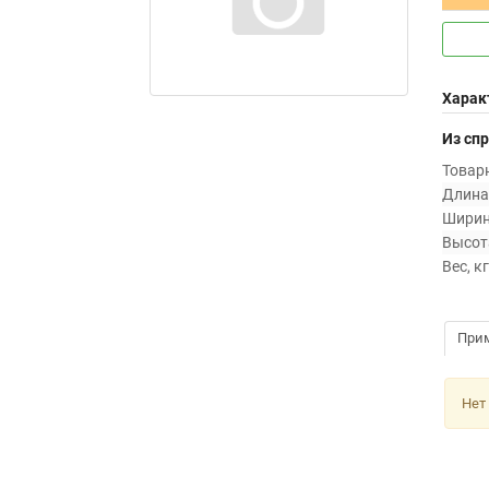
Харак
Из сп
Товарн
Длина,
Ширин
Высота
Вес, кг
При
Нет