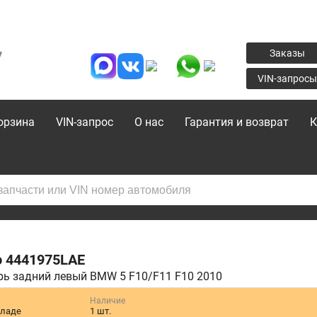
7
Заказы
VIN-запросы
орзина
VIN-запрос
О нас
Гарантия и возврат
К
o
4441975LAE
ь задний левый BMW 5 F10/F11 F10 2010
Наличие
кладе
1 шт.