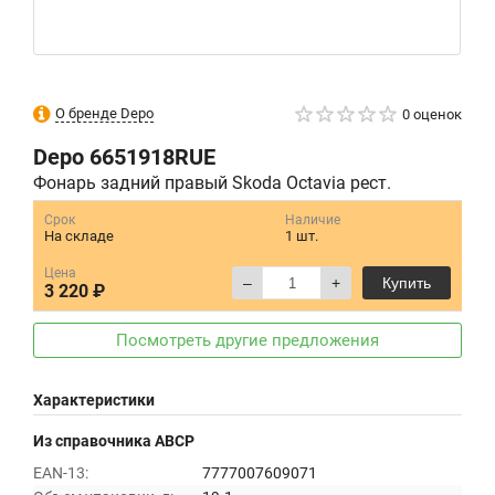
О бренде Depo
0 оценок
Depo
6651918RUE
Фонарь задний правый Skoda Octavia рест.
Срок
Наличие
На складе
1 шт.
Цена
–
+
Купить
3 220 ₽
Посмотреть другие предложения
Характеристики
Из справочника ABCP
EAN-13:
7777007609071