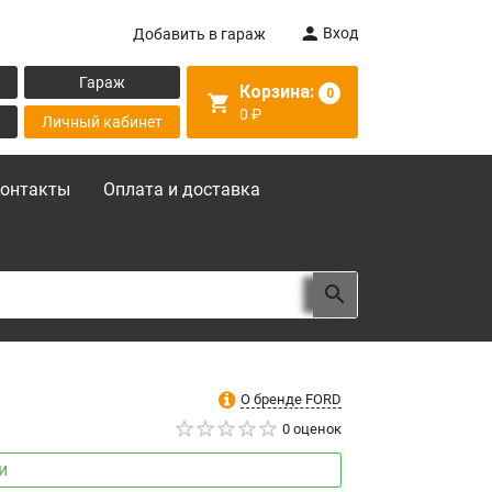
Вход
Добавить в гараж
Гараж
Корзина:
0
0
₽
Личный кабинет
онтакты
Оплата и доставка
О бренде FORD
0 оценок
и