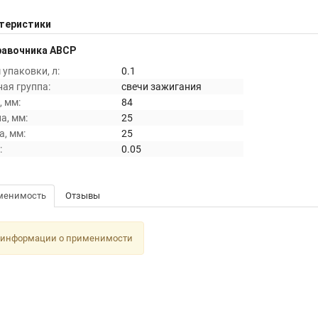
теристики
равочника ABCP
упаковки, л:
0.1
ая группа:
свечи зажигания
 мм:
84
а, мм:
25
, мм:
25
:
0.05
менимость
Отзывы
 информации о применимости