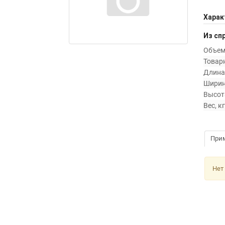
Харак
Из сп
Объем 
Товарн
Длина,
Ширин
Высота
Вес, кг
При
Нет