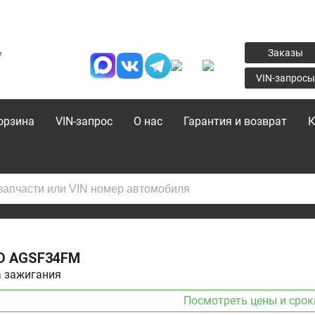
7
Заказы
VIN-запросы
орзина
VIN-запрос
О нас
Гарантия и возврат
К
D
AGSF34FM
 зажигания
Посмотреть цены и срок