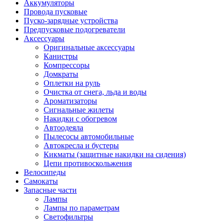
Аккумуляторы
Провода пусковые
Пуско-зарядные устройства
Предпусковые подогреватели
Аксессуары
Оригинальные аксессуары
Канистры
Компрессоры
Домкраты
Оплетки на руль
Очистка от снега, льда и воды
Ароматизаторы
Сигнальные жилеты
Накидки с обогревом
Автоодеяла
Пылесосы автомобильные
Автокресла и бустеры
Кикматы (защитные накидки на сидения)
Цепи противоскольжения
Велосипеды
Самокаты
Запасные части
Лампы
Лампы по параметрам
Светофильтры