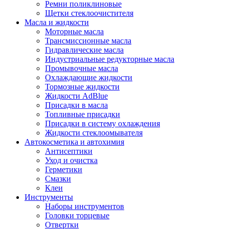
Ремни поликлиновые
Щетки стеклоочистителя
Масла и жидкости
Моторные масла
Трансмиссионные масла
Гидравлические масла
Индустриальные редукторные масла
Промывочные масла
Охлаждающие жидкости
Тормозные жидкости
Жидкости AdBlue
Присадки в масла
Топливные присадки
Присадки в систему охлаждения
Жидкости стеклоомывателя
Автокосметика и автохимия
Антисептики
Уход и очистка
Герметики
Смазки
Клеи
Инструменты
Наборы инструментов
Головки торцевые
Отвертки