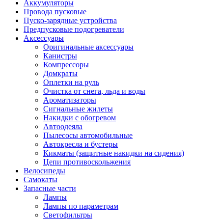
Аккумуляторы
Провода пусковые
Пуско-зарядные устройства
Предпусковые подогреватели
Аксессуары
Оригинальные аксессуары
Канистры
Компрессоры
Домкраты
Оплетки на руль
Очистка от снега, льда и воды
Ароматизаторы
Сигнальные жилеты
Накидки с обогревом
Автоодеяла
Пылесосы автомобильные
Автокресла и бустеры
Кикматы (защитные накидки на сидения)
Цепи противоскольжения
Велосипеды
Самокаты
Запасные части
Лампы
Лампы по параметрам
Светофильтры