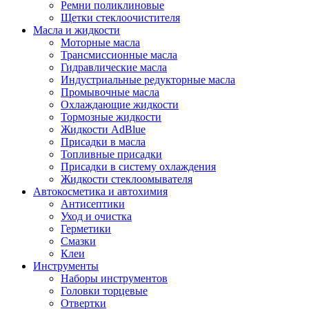
Ремни поликлиновые
Щетки стеклоочистителя
Масла и жидкости
Моторные масла
Трансмиссионные масла
Гидравлические масла
Индустриальные редукторные масла
Промывочные масла
Охлаждающие жидкости
Тормозные жидкости
Жидкости AdBlue
Присадки в масла
Топливные присадки
Присадки в систему охлаждения
Жидкости стеклоомывателя
Автокосметика и автохимия
Антисептики
Уход и очистка
Герметики
Смазки
Клеи
Инструменты
Наборы инструментов
Головки торцевые
Отвертки