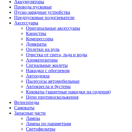
Аккумуляторы
Провода пусковые
Пуско-зарядные устройства
Предпусковые подогреватели
Аксессуары
Оригинальные аксессуары
Канистры
Компрессоры
Домкраты
Оплетки на руль
Очистка от снега, льда и воды
Ароматизаторы
Сигнальные жилеты
Накидки с обогревом
Автоодеяла
Пылесосы автомобильные
Автокресла и бустеры
Кикматы (защитные накидки на сидения)
Цепи противоскольжения
Велосипеды
Самокаты
Запасные части
Лампы
Лампы по параметрам
Светофильтры