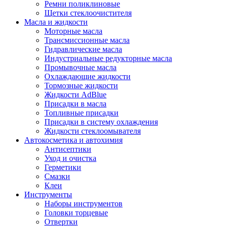
Ремни поликлиновые
Щетки стеклоочистителя
Масла и жидкости
Моторные масла
Трансмиссионные масла
Гидравлические масла
Индустриальные редукторные масла
Промывочные масла
Охлаждающие жидкости
Тормозные жидкости
Жидкости AdBlue
Присадки в масла
Топливные присадки
Присадки в систему охлаждения
Жидкости стеклоомывателя
Автокосметика и автохимия
Антисептики
Уход и очистка
Герметики
Смазки
Клеи
Инструменты
Наборы инструментов
Головки торцевые
Отвертки