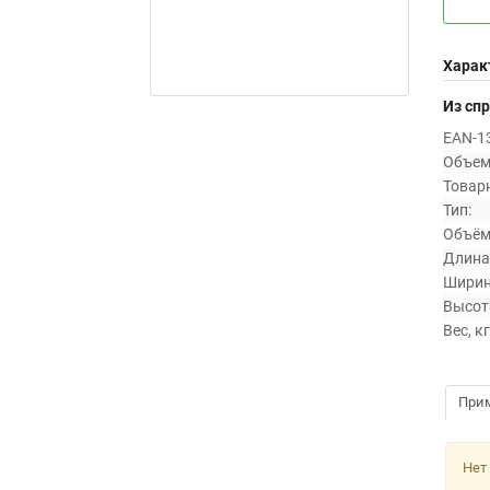
Харак
Из сп
EAN-13
Объем 
Товарн
Тип:
Объём,
Длина,
Ширин
Высота
Вес, кг
При
Нет