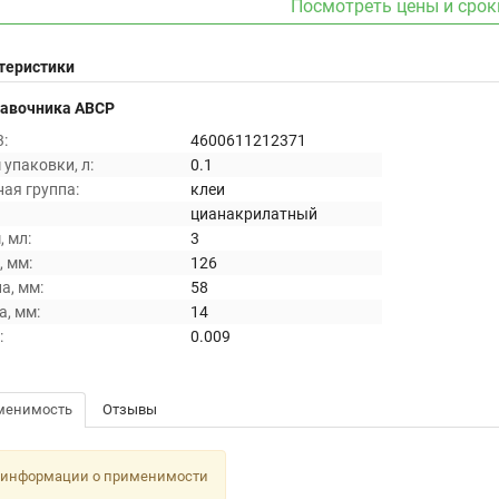
Посмотреть цены и срок
теристики
равочника ABCP
:
4600611212371
упаковки, л:
0.1
ая группа:
клеи
цианакрилатный
 мл:
3
 мм:
126
а, мм:
58
, мм:
14
:
0.009
менимость
Отзывы
 информации о применимости