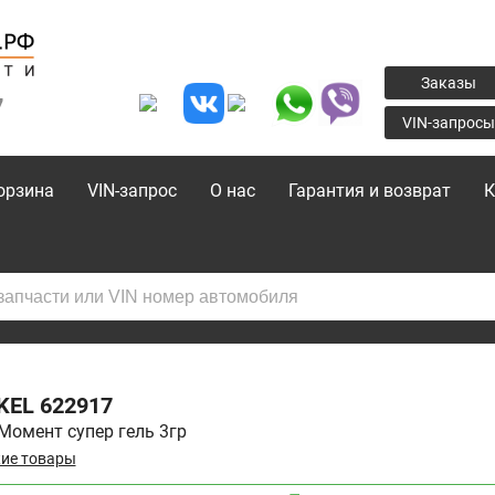
Заказы
7
VIN-запросы
орзина
VIN-запрос
О нас
Гарантия и возврат
К
KEL
622917
Момент супер гель 3гр
ие товары