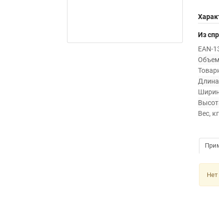
Харак
Из сп
EAN-13
Объем 
Товарн
Длина,
Ширин
Высота
Вес, кг
При
Нет