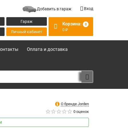
Вход
Добавить в гараж
Гараж
Корзина:
0
0
₽
Личный кабинет
онтакты
Оплата и доставка
О бренде Jorden
0 оценок
и