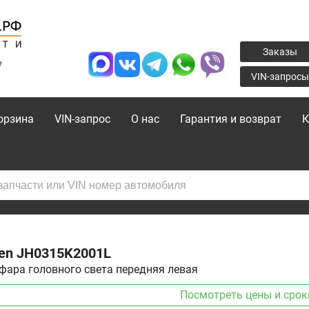
Заказы
7
VIN-запросы
орзина
VIN-запрос
О нас
Гарантия и возврат
К
den
JH0315K2001L
фара головного света передняя левая
Посмотреть цены и срок