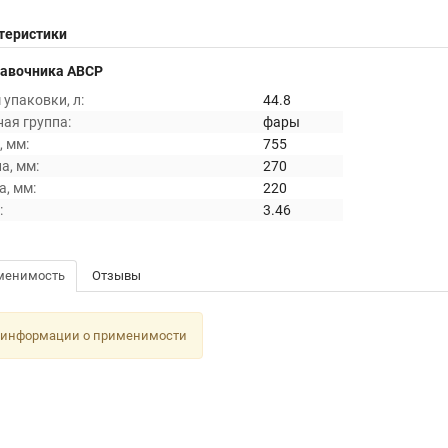
теристики
равочника ABCP
упаковки, л:
44.8
ая группа:
фары
 мм:
755
а, мм:
270
, мм:
220
:
3.46
менимость
Отзывы
 информации о применимости