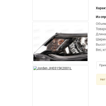
Харак
Из сп
Объем 
Товарн
Длина,
Ширин
Высота
Вес, кг
При
Нет