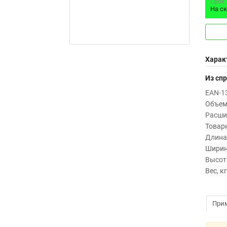
Срок
На с
Харак
Из сп
EAN-13
Объем 
Расши
Товарн
Длина,
Ширин
Высота
Вес, кг
При