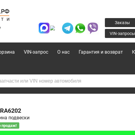
Заказы
7
VIN-запросы
орзина
VIN-запрос
О нас
Гарантия и возврат
К
RA6202
ина подвески
 продаж!