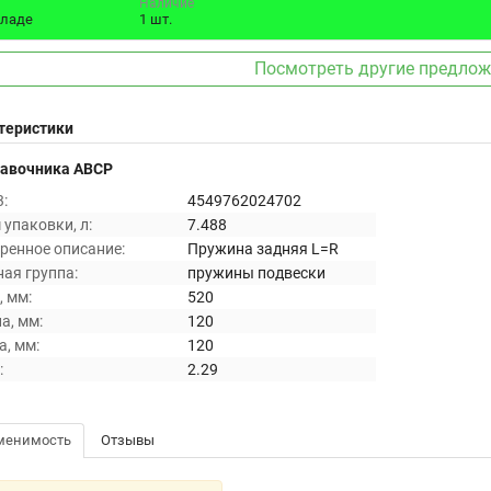
Наличие
кладе
1 шт.
Посмотреть другие предло
теристики
равочника ABCP
:
4549762024702
упаковки, л:
7.488
ренное описание:
Пружина задняя L=R
ая группа:
пружины подвески
 мм:
520
а, мм:
120
, мм:
120
:
2.29
менимость
Отзывы