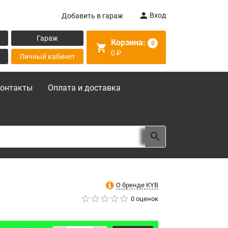
Вход
Добавить в гараж
Гараж
Корзина:
0
0
₽
Личный кабинет
онтакты
Оплата и доставка
О бренде KYB
0 оценок