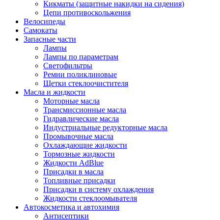
Кикматы (защитные накидки на сидения)
Цепи противоскольжения
Велосипеды
Самокаты
Запасные части
Лампы
Лампы по параметрам
Светофильтры
Ремни поликлиновые
Щетки стеклоочистителя
Масла и жидкости
Моторные масла
Трансмиссионные масла
Гидравлические масла
Индустриальные редукторные масла
Промывочные масла
Охлаждающие жидкости
Тормозные жидкости
Жидкости AdBlue
Присадки в масла
Топливные присадки
Присадки в систему охлаждения
Жидкости стеклоомывателя
Автокосметика и автохимия
Антисептики