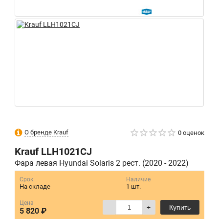
О бренде Krauf
0 оценок
Krauf
LLH1021CJ
Фара левая Hyundai Solaris 2 рест. (2020 - 2022)
Срок
Наличие
На складе
1 шт.
Цена
–
+
Купить
5 820 ₽