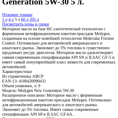
Generation 5W-30 5 л.
Похожие товары
1 л
4 л
5 л
60 л
205 л
Посмотреть цены и сроки
Моторное масло на базе HC-синтетической технологии с
фирменным антифрикционным пакетом присадок Molygen,
созданным на основе новейшей технологии Molecular Friction
Control. Оптимально для автомобилей американского и
азиатского рынка. Экономит до 5% топлива и существенно
продлевает ресурс двигателя. Моторное масло удовлетворяет
самым современным спецификациям API SN и ILSAC GF-5 и
имеет самый популярнейший класс вязкости для современных
автомобилей.
Характеристики
Из справочника ABCP
EAN-13:
4100420090431
Объем упаковки, л:
9
Модель:
Molygen New Generation 5W-30
Расширенное описание:
Моторное масло с фирменным
антифрикционным пакетом присадок Molygen. Оптимально
для автомобилей американского и азиатского рынка.
Экономит до 5% топлива. Имеет самые современные
спецификации API SP и ILSAC GF-6A.