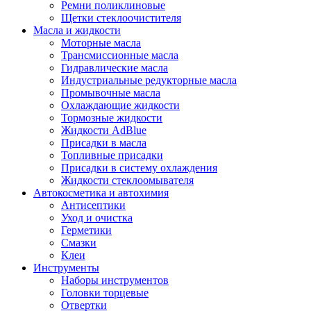
Ремни поликлиновые
Щетки стеклоочистителя
Масла и жидкости
Моторные масла
Трансмиссионные масла
Гидравлические масла
Индустриальные редукторные масла
Промывочные масла
Охлаждающие жидкости
Тормозные жидкости
Жидкости AdBlue
Присадки в масла
Топливные присадки
Присадки в систему охлаждения
Жидкости стеклоомывателя
Автокосметика и автохимия
Антисептики
Уход и очистка
Герметики
Смазки
Клеи
Инструменты
Наборы инструментов
Головки торцевые
Отвертки