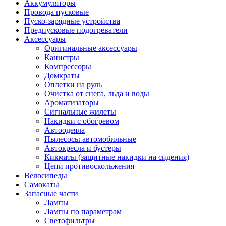
Аккумуляторы
Провода пусковые
Пуско-зарядные устройства
Предпусковые подогреватели
Аксессуары
Оригинальные аксессуары
Канистры
Компрессоры
Домкраты
Оплетки на руль
Очистка от снега, льда и воды
Ароматизаторы
Сигнальные жилеты
Накидки с обогревом
Автоодеяла
Пылесосы автомобильные
Автокресла и бустеры
Кикматы (защитные накидки на сидения)
Цепи противоскольжения
Велосипеды
Самокаты
Запасные части
Лампы
Лампы по параметрам
Светофильтры