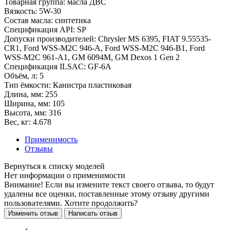
Товарная группа:
масла ДВС
Вязкость:
5W-30
Состав масла:
синтетика
Спецификация API:
SP
Допуски производителей:
Chrysler MS 6395, FIAT 9.55535-
CR1, Ford WSS-M2C 946-A, Ford WSS-M2C 946-B1, Ford
WSS-M2C 961-A1, GM 6094M, GM Dexos 1 Gen 2
Спецификация ILSAC:
GF-6A
Объём, л:
5
Тип ёмкости:
Канистра пластиковая
Длина, мм:
255
Ширина, мм:
105
Высота, мм:
316
Вес, кг:
4.678
Применимость
Отзывы
Нет информации о применимости
Внимание! Если вы измените текст своего отзыва, то будут
удалены все оценки, поставленные этому отзыву другими
пользователями. Хотите продолжить?