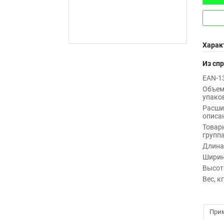
Харак
Из сп
EAN-13
Объе
упаков
Расши
описан
Товар
группа
Длина,
Ширин
Высота
Вес, кг
При