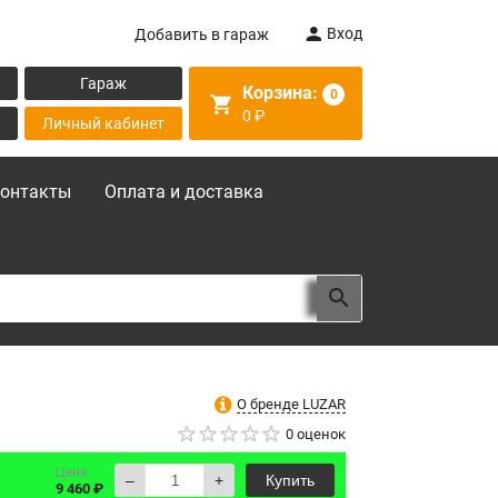
Вход
Добавить в гараж
Гараж
Корзина:
0
0
₽
Личный кабинет
онтакты
Оплата и доставка
О бренде LUZAR
0 оценок
Цена
–
+
Купить
9 460 ₽