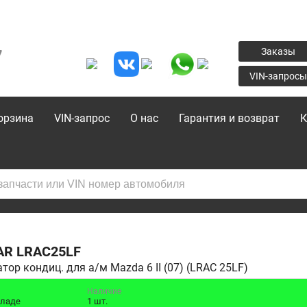
7
Заказы
VIN-запросы
орзина
VIN-запрос
О нас
Гарантия и возврат
К
AR
LRAC25LF
тор кондиц. для а/м Mazda 6 II (07) (LRAC 25LF)
Наличие
кладе
1 шт.