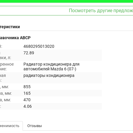
Посмотреть другие предло
теристики
равочника ABCP
:
4680295013020
м
72.89
ки, л:
ренное
Радиатор кондиционера для
ие:
автомобилей Mazda 6 (07-)
ная
радиаторы кондиционера
:
 мм:
855
а, мм:
165
, мм:
470
:
4.06
менимость
Отзывы