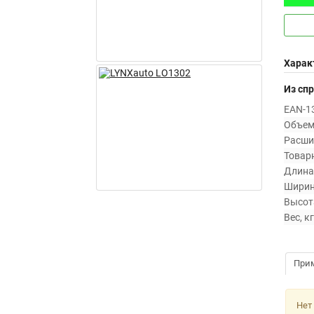
Харак
Из сп
EAN-13
Объем 
Расши
Товарн
Длина,
Ширин
Высота
Вес, кг
При
Нет