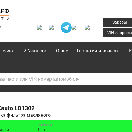
Заказы
7
VIN-запросы
орзина
VIN-запрос
О нас
Гарантия и возврат
К
Xauto
LO1302
ка фильтра масляного
Наличие
кладе
1 шт.