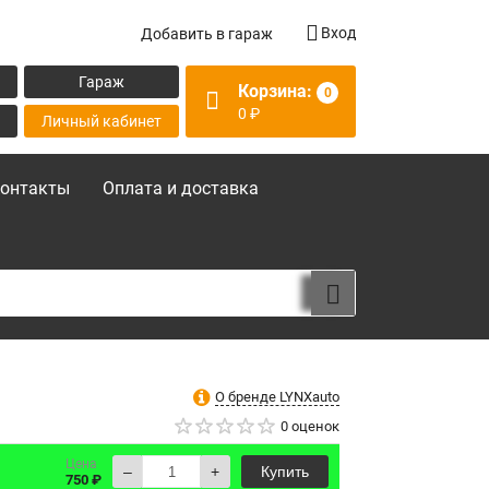
Вход
Добавить в гараж
Гараж
Корзина:
0
0
₽
Личный кабинет
онтакты
Оплата и доставка
О бренде LYNXauto
0 оценок
Цена
–
+
Купить
750 ₽