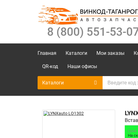
8 (800) 551-53-0
Главная
Каталоги
Мои заказы
К
QR-код
Наши офисы
Каталоги
LYN
Встав
Срок
На с