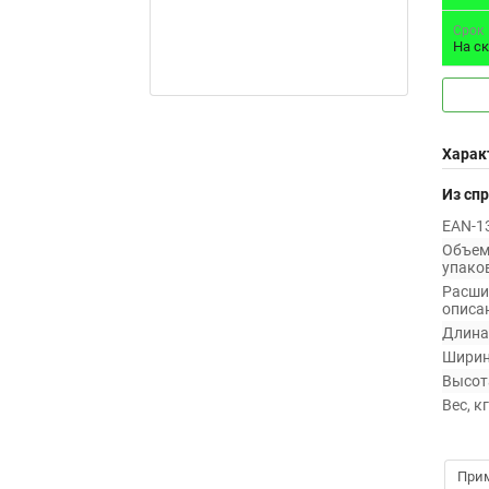
Срок
На с
Харак
Из сп
EAN-13
Объе
упаков
Расши
описан
Длина,
Ширин
Высота
Вес, кг
При