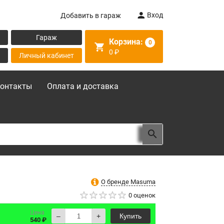
Вход
Добавить в гараж
Гараж
Корзина:
0
0
₽
Личный кабинет
онтакты
Оплата и доставка
О бренде Masuma
0 оценок
Цена
–
+
Купить
540 ₽