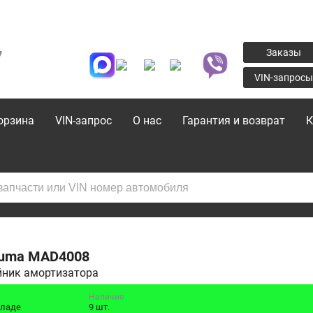
7
Заказы
VIN-запросы
орзина
VIN-запрос
О нас
Гарантия и возврат
К
uma
MAD4008
йник амортизатора
Наличие
кладе
9 шт.