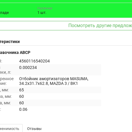
Наличие
кладе
1 шт.
Посмотреть другие предло
теристики
равочника ABCP
:
4560116540204
м
0.000234
ки, л:
ренное
Отбойник амортизаторов MASUMA,
ие:
34.2x31.7x62.8, MAZDA 3 / BK1
 мм:
65
а, мм:
60
, мм:
60
:
0.06
менимость
Отзывы