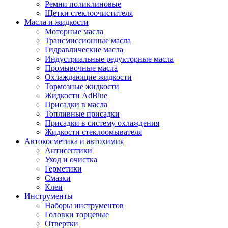
Ремни поликлиновые
Щетки стеклоочистителя
Масла и жидкости
Моторные масла
Трансмиссионные масла
Гидравлические масла
Индустриальные редукторные масла
Промывочные масла
Охлаждающие жидкости
Тормозные жидкости
Жидкости AdBlue
Присадки в масла
Топливные присадки
Присадки в систему охлаждения
Жидкости стеклоомывателя
Автокосметика и автохимия
Антисептики
Уход и очистка
Герметики
Смазки
Клеи
Инструменты
Наборы инструментов
Головки торцевые
Отвертки