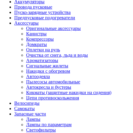
Аккумуляторы
Провода пусковые
Пуско-зарядные устройства
Предпусковые подогреватели
Аксессуары
Оригинальные аксессуары
Канистры
Компрессоры
Домкраты
Оплетки на руль
Очистка от снега, льда и воды
Ароматизаторы
Сигнальные жилеты
Накидки с обогревом
Автоодеяла
Пылесосы автомобильные
Автокресла и бустеры
Кикматы (защитные накидки на сидения)
Цепи противоскольжения
Велосипеды
Самокаты
Запасные части
Лампы
Лампы по параметрам
Светофильтры