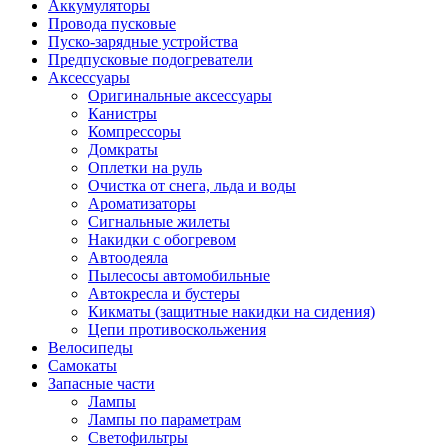
Аккумуляторы
Провода пусковые
Пуско-зарядные устройства
Предпусковые подогреватели
Аксессуары
Оригинальные аксессуары
Канистры
Компрессоры
Домкраты
Оплетки на руль
Очистка от снега, льда и воды
Ароматизаторы
Сигнальные жилеты
Накидки с обогревом
Автоодеяла
Пылесосы автомобильные
Автокресла и бустеры
Кикматы (защитные накидки на сидения)
Цепи противоскольжения
Велосипеды
Самокаты
Запасные части
Лампы
Лампы по параметрам
Светофильтры