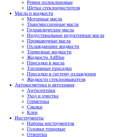
Ремни поликлиновые
Щетки стеклоочистителя
Масла и жидкости
Моторные масла
Трансмиссионные масла
Гидравлические масла
Индустриальные редукторные масла
Промывочные масла
Охлаждающие жидкости
Тормозные жидкости
Жидкости AdBlue
Присадки в масла
Топливные присадки
Присадки в систему охлаждения
Жидкости стеклоомывателя
Автокосметика и автохимия
Антисептики
Уход и очистка
Герметики
Смазки
Клеи
Инструменты
Наборы инструментов
Головки торцевые
Отвертки