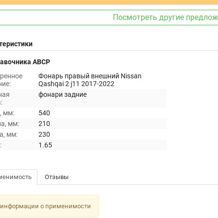
Посмотреть другие предло
теристики
равочника ABCP
ренное
Фонарь правый внешний Nissan
ие:
Qashqai 2 j11 2017-2022
ная
фонари задние
:
 мм:
540
а, мм:
210
, мм:
230
:
1.65
менимость
Отзывы
 информации о применимости