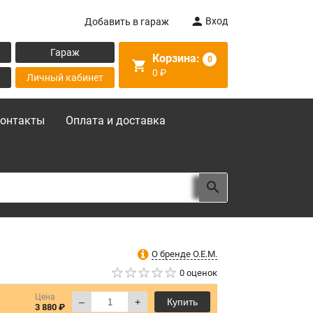
Вход
Добавить в гараж
Гараж
Корзина:
0
0
₽
Личный кабинет
онтакты
Оплата и доставка
О бренде O.E.M.
0 оценок
Цена
–
+
Купить
3 880 ₽