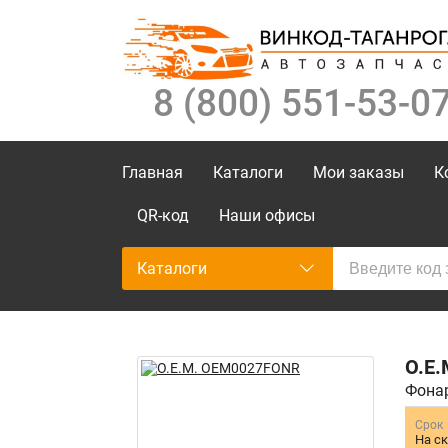
8 (800) 551-53-0
Главная
Каталоги
Мои заказы
К
QR-код
Наши офисы
Каталоги
O.E.
Фонар
Срок
На с