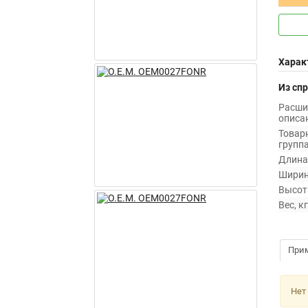
Харак
Из сп
Расши
описан
Товар
группа
Длина,
Ширин
Высота
Вес, кг
При
Нет