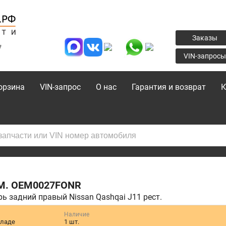
Заказы
7
VIN-запросы
орзина
VIN-запрос
О нас
Гарантия и возврат
К
M.
OEM0027FONR
ь задний правый Nissan Qashqai J11 рест.
Наличие
кладе
1 шт.