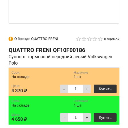
О бренде QUATTRO FRENI
0 оценок
QUATTRO FRENI
QF10F00186
Суппорт тормозной передний левый Volkswagen
Polo
Срок
Наличие
На складе
1 шт.
Цена
–
+
Купить
4 370 ₽
Срок
Наличие
На складе
1 шт.
Цена
–
+
Купить
4 650 ₽