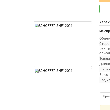
Харак
Из сп
Объем 
Сторо
Расши
описан
Товарн
Длина,
Ширин
Высота
Вес, кг
При