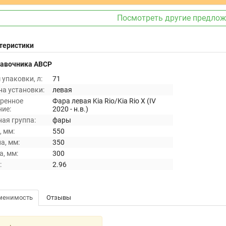
Посмотреть другие предло
теристики
равочника ABCP
упаковки, л:
71
на установки:
левая
ренное
Фара левая Kia Rio/Kia Rio X (IV
ие:
2020 - н.в.)
ая группа:
фары
 мм:
550
а, мм:
350
, мм:
300
:
2.96
менимость
Отзывы