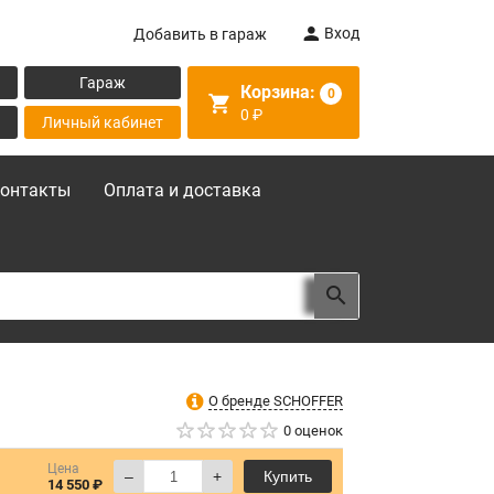
Вход
Добавить в гараж
Гараж
Корзина:
0
0
₽
Личный кабинет
онтакты
Оплата и доставка
О бренде SCHOFFER
0 оценок
Цена
–
+
Купить
14 550 ₽