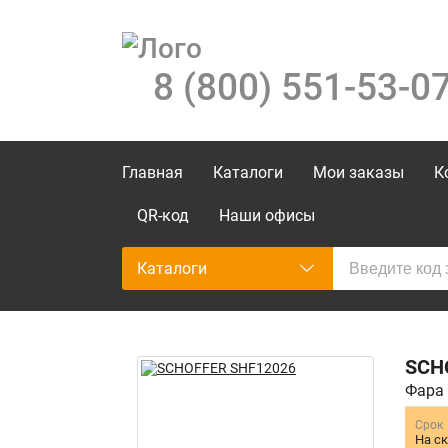
8 (800) 551-53-0
Главная
Каталоги
Мои заказы
К
QR-код
Наши офисы
Каталоги
SCH
Фара 
Срок
На с