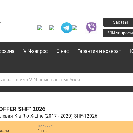
7
Заказы
VIN-запросы
орзина
VIN-запрос
О нас
Гарантия и возврат
К
OFFER
SHF12026
левая Kia Rio X-Line (2017 - 2020) SHF-12026
Наличие
кладе
1 шт.