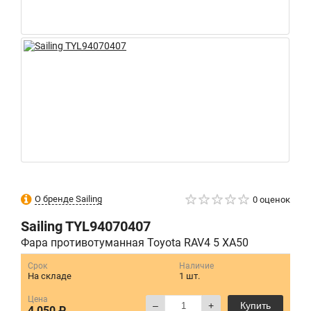
О бренде Sailing
0 оценок
Sailing
TYL94070407
Фара противотуманная Toyota RAV4 5 XA50
Срок
Наличие
На складе
1 шт.
Цена
–
+
Купить
4 050 ₽