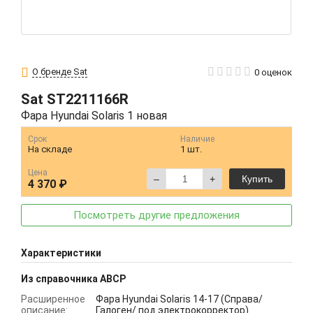
О бренде Sat
0 оценок
Sat
ST2211166R
Фара Hyundai Solaris 1 новая
Срок
Наличие
На складе
1 шт.
Цена
–
+
Купить
4 370 ₽
Посмотреть другие предложения
Характеристики
Из справочника ABCP
Расширенное
Фара Hyundai Solaris 14-17 (Справа/
описание:
Галоген/ под электрокорректор)