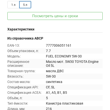
1 л
5 л
Посмотреть цены и сроки
Характеристики
Из справочника ABCP
EAN-13:
7777006051161
Объем упаковки, л:
7.7
Модель:
FUEL ECONOMY 5W-30
Расширенное
Масло мот. 5W30 TOYOTA Engine
описание:
Oil 5L
Товарная группа:
масла ДВС
Вязкость:
5W-30
Состав масла:
синтетика
Спецификация API:
CF, SL
Спецификация ACEA:
A1, A5, B1, B5
Объём, л:
5
Тип ёмкости:
Канистра пластиковая
Длина, мм:
216