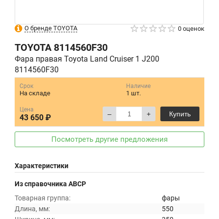
О бренде TOYOTA
0 оценок
TOYOTA
8114560F30
Фара правая Toyota Land Cruiser 1 J200
8114560F30
Срок
Наличие
На складе
1 шт.
Цена
–
+
Купить
43 650 ₽
Посмотреть другие предложения
Характеристики
Из справочника ABCP
Товарная группа:
фары
Длина, мм:
550